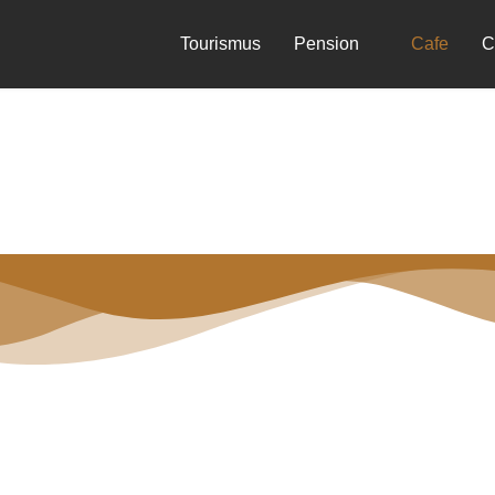
Tourismus
Pension
Cafe
Campin
„GRÜSS GOTT
IM